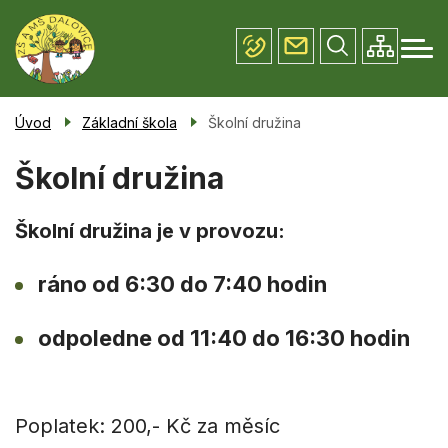
Menu
Přejít
Základní škola
navigace
k
hlavnímu
Mateřská škola
obsahu
Úřední deska
Úvod
Základní škola
Školní družina
Fotogalerie
Školní družina
Kontakty
Školní družina je v provozu:
ráno od 6:30 do 7:40 hodin
odpoledne od 11:40 do 16:30 hodin
Poplatek: 200,- Kč za měsíc