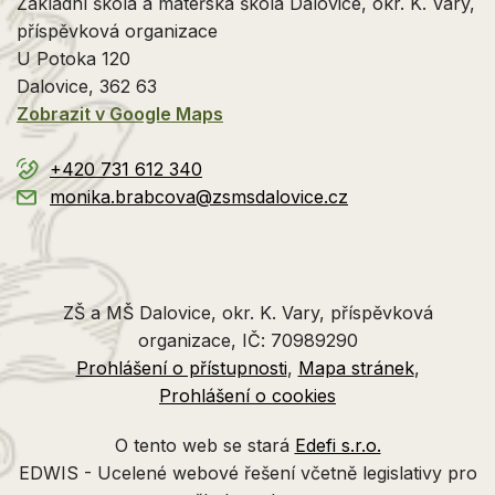
Základní škola a mateřská škola Dalovice, okr. K. Vary,
příspěvková organizace
U Potoka 120
Dalovice
, 362 63
Zobrazit v Google Maps
+420 731 612 340
monika.brabcova@zsmsdalovice.cz
ZŠ a MŠ Dalovice, okr. K. Vary, příspěvková
organizace, IČ: 70989290
Prohlášení o přístupnosti
Mapa stránek
Prohlášení o cookies
O tento web se stará
Edefi s.r.o.
EDWIS -
Ucelené webové řešení včetně legislativy pro